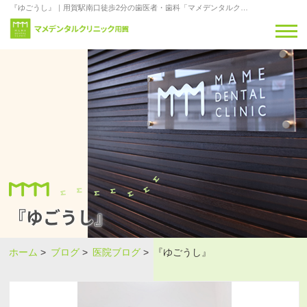
『ゆごうし』｜用賀駅南口徒歩2分の歯医者・歯科「マメデンタルクリニック用賀」
『ゆごうし』
ホーム
>
ブログ
>
医院ブログ
>
『ゆごうし』