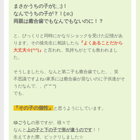
まさかうちの子が(;_;)！
なんでうちの子が？！(;o;)
両親は癒合歯でもなんでもないのに！？
と、びっくりと同時にかなりショックを受けた記憶があ
ります。その後先生に相談したら
『よくあることだから
大丈夫☆(^^)』
と言われ、気持ちがとても救われまし
た。
そうしましたら、なんと第二子も癒合歯でした、、笑
不思議ですよね♪家系には癒合歯が居ないのに子供達がそ
うだなんで、、(*´꒳`*)
でも、
『その子の個性』
と思うようにしています。
ゆごうし
の形ですが、様々で
なんと
上の子と下の子で形が違うのです
！！
生えてきた際、ビックリしました☆