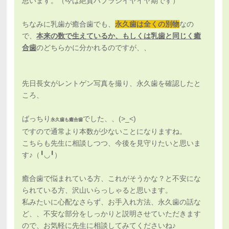
思います。（今は絶賛ハブラシイヤイヤ期です）
ちなみに乳歯が癒合歯でも、
永久歯は全くの別物
なの
で、
本来の数で生えているか、もしくは乳歯と同じく癒
合歯
のどちらかに分かれるのですが、、
先日長女がレントゲン写真を撮り、永久歯を確認したと
ころ、
ばっちり
でした、、(>_<)
永久歯も癒合歯
ですので通常より本数が少ないことになりますね。
こちらも先生に相談しつつ、今後を見守りたいと思いま
す♪（╹◡╹）
癒合歯で悩まれている方、これがそうかな？と不安にな
られている方、沢山いらっしゃると思います。
私みたいに心配なさらず、お手入れ方法、永久歯の話な
ど、、不安な部分をしっかりと説明させていただきます
ので、お気軽に先生に相談してみてくださいね♪