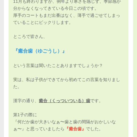
11月も終わりますが、例年より寒さを感じず、季節感が
分からなくなってきている今日この頃です。
厚手のコートもまだ出番はなく、薄手で過ごせてしまっ
ていることにビックリします。
ところで皆さん、
『癒合歯（ゆごうし）』
という言葉は聞いたことありますでしょうか？
実は、私は子供ができてから初めてこの言葉を知りまし
た。
漢字の通り、
癒合（くっついついる）歯
です。
第1子の際に
『何だか歯が大きいなぁ〜歯と歯の間隔がおかしいな
ぁ〜』と思っていましたら
『癒合歯』
でした。