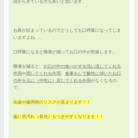
頃からきている方も多いと思います。
お鼻が詰まっているのでどうしても口呼吸になってしま
いますよね、、
口呼吸になると唾液が減ってお口の中が乾燥します。
唾液が減ると、
お口の中の食べかすを洗い流してくれる
作用
や
潤してくれる作用
、
食事をして酸性に傾いたお口
の中を元に（中性に）戻してくれる作用
がなくなるの
で、
虫歯や歯周病のリスクが高まります！！
歯に色汚れ（着色）もつきやすくなります！！